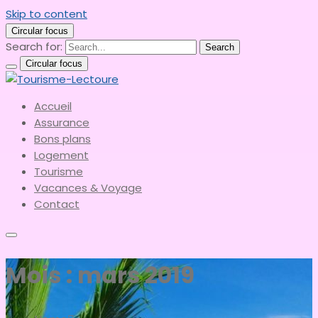
Skip to content
Circular focus
Search for:
Search
Circular focus
le meilleur du tourisme
Accueil
Tourisme-Lectoure
Assurance
Bons plans
Logement
Tourisme
Vacances & Voyage
Contact
Mois :
mars 2019