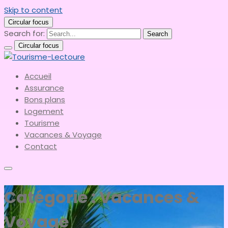
Skip to content
Circular focus
Search for:
Search
Circular focus
le meilleur du tourisme
Accueil
Tourisme-Lectoure
Assurance
Bons plans
Logement
Tourisme
Vacances & Voyage
Contact
Catégorie :
Vacances &
Voyage