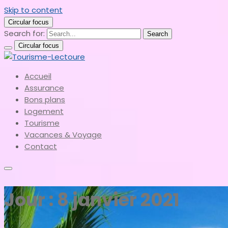
Skip to content
Circular focus
Search for:
Search
Circular focus
le meilleur du tourisme
Accueil
Tourisme-Lectoure
Assurance
Bons plans
Logement
Tourisme
Vacances & Voyage
Contact
Jour :
8 janvier 2021