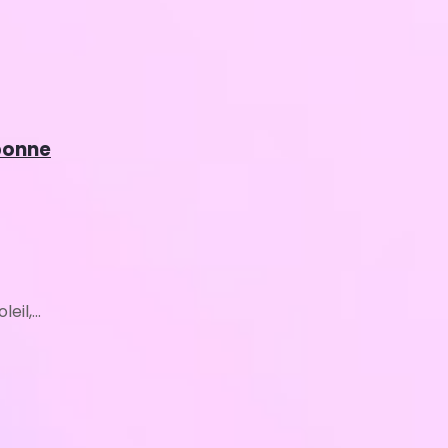
sbonne
il,...