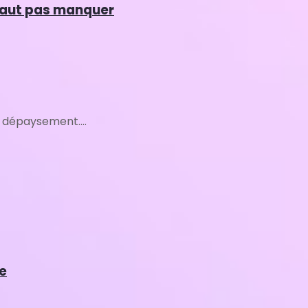
e faut pas manquer
 dépaysement....
e