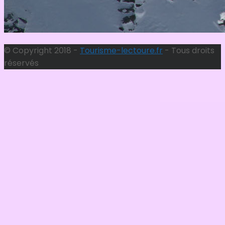
© Copyright 2018 -
Tourisme-lectoure.fr
- Tous droits
réservés