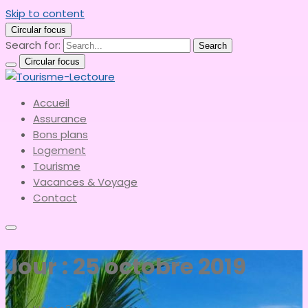
Skip to content
Circular focus
Search for:
Search
Circular focus
le meilleur du tourisme
Accueil
Tourisme-Lectoure
Assurance
Bons plans
Logement
Tourisme
Vacances & Voyage
Contact
Jour :
25 octobre 2019