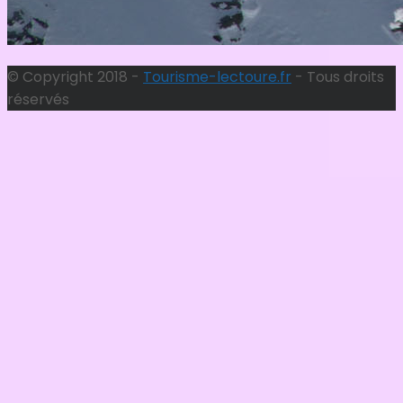
© Copyright 2018 -
Tourisme-lectoure.fr
- Tous droits
réservés