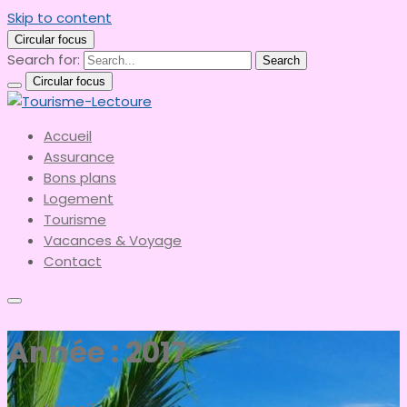
Skip to content
Circular focus
Search for:
Search
Circular focus
le meilleur du tourisme
Accueil
Tourisme-Lectoure
Assurance
Bons plans
Logement
Tourisme
Vacances & Voyage
Contact
Année :
2017