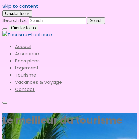
Skip to content
Circular focus
Search for:
Search
Circular focus
le meilleur du tourisme
Accueil
Tourisme-Lectoure
Assurance
Bons plans
Logement
Tourisme
Vacances & Voyage
Contact
Le meilleur du tourisme