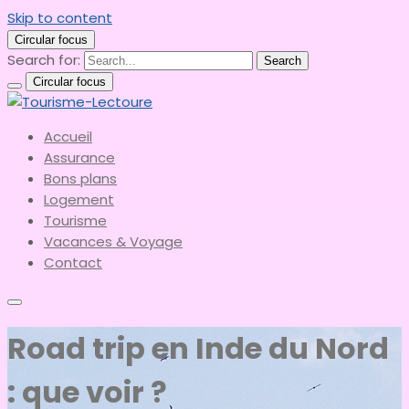
Skip to content
Circular focus
Search for:
Search
Circular focus
le meilleur du tourisme
Accueil
Tourisme-Lectoure
Assurance
Bons plans
Logement
Tourisme
Vacances & Voyage
Contact
Road trip en Inde du Nord
: que voir ?