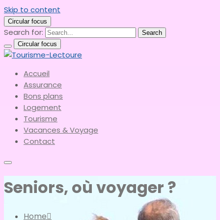
Skip to content
Circular focus
Search for:
Search
Circular focus
le meilleur du tourisme
Accueil
Tourisme-Lectoure
Assurance
Bons plans
Logement
Tourisme
Vacances & Voyage
Contact
Seniors, où voyager ?
Home