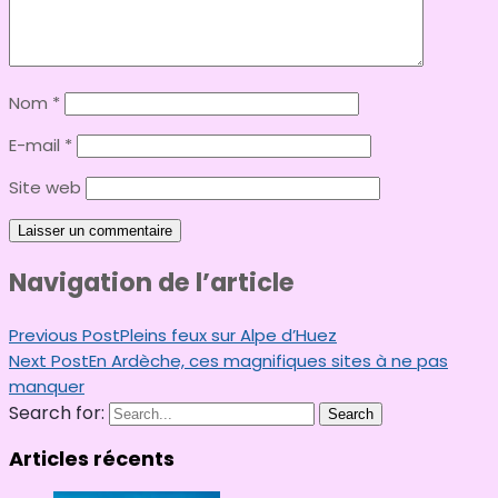
Nom
*
E-mail
*
Site web
Navigation de l’article
Previous Post
Pleins feux sur Alpe d’Huez
Next Post
En Ardèche, ces magnifiques sites à ne pas
manquer
Search for:
Search
Articles récents