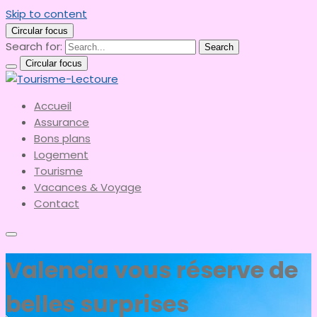
Skip to content
Circular focus
Search for:
Search
Circular focus
le meilleur du tourisme
Accueil
Tourisme-Lectoure
Assurance
Bons plans
Logement
Tourisme
Vacances & Voyage
Contact
Valencia vous réserve de
belles surprises