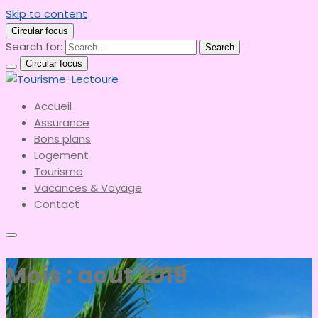
Skip to content
Circular focus
Search for:
Search
Circular focus
le meilleur du tourisme
Accueil
Tourisme-Lectoure
Assurance
Bons plans
Logement
Tourisme
Vacances & Voyage
Contact
Mois :
août 2019